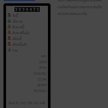
นโยบายคุ้มครองข้อมูลส่วนบุคคล
งานป้องกันและบรรเทาสาธารณภัย
หน่วยตรวจสอบภายใน
วันนี้
เมื่อวาน
สัปดาห์นี้
สัปดาห์ที่แล้ว
เดือนนี้
เดือนที่แล้ว
รวม
449
2869
4956
3018082
22196
68949
3039425
Your IP: 162.158.163.148