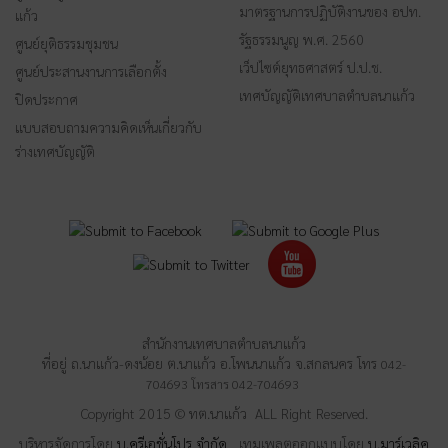
มาตรฐานการปฏิบัติงานของ อปท.
แก้ว
รัฐธรรมนูญ พ.ศ. 2560
ศูนย์ยุติธรรมชุมชน
เว็ปไซต์ยุทธศาสตร์ ป.ป.ช.
ศูนย์ประสานงานการเลือกตั้ง
เทศบัญญัติเทศบาลตำบลนาแก้ว
ปิดประกาศ
แบบสอบถามความคิดเห็นเกี่ยวกับ
ร่างเทศบัญญัติ
สำนักงานเทศบาลตำบลนาแก้ว
ที่อยู่ ถ.นาแก้ว-ดงน้อย ต.นาแก้ว อ.โพนนาแก้ว จ.สกลนคร โทร
042-
704693
โทรสาร
042-704693
Copyright 2015 © ทต.นาแก้ว ALL Right Reserved.
บริหารจัดการโดย
บ.ครีเอชั่นโปร จำกัด
เทมเพลตออกแบบโดย
บ.มาร์เวลิค