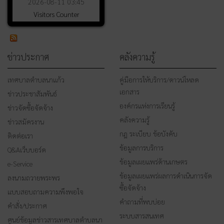
2026-08-11 03:45
Visitors Counter
ข่าวประกาศ
คลังความรู้
เทศบาลตำบลนาแก้ว
คู่มือการให้บริการ/ดาวน์โหลด
เอกสาร
ข่าวประชาสัมพันธ์
องค์กรแห่งการเรียนรู้
ข่าวจัดซื้อจัดจ้าง
คลังความรู้
ข่าวสมัครงาน
กฎ ระเบียบ ข้อบังคับ
ติดต่อเรา
ข้อมูลการบริการ
Q&Aเว็บบอร์ด
ข้อมูลเผยแพร่ด้านเกษตร
e-Service
ข้อมูลเผยแพร่ผลการดำเนินการจัด
ลงนามถวายพระพร
ซื้อจัดจ้าง
แบบสอบถามความพึงพอใจ
คำถามที่พบบ่อย
คำสั่ง/ประกาศ
ระบบสารสนเทศ
ศูนย์ข้อมูลข่าวสารเทศบาลตำบลนา