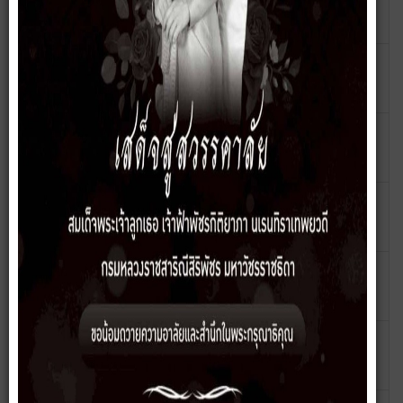
ผู้รับผิดชอบประจำศูนย์ร้องทุกข์หรือร้องเรียน
ชลธิชา แสน
2569
เพียง
คำสั่ง เรื่อง แต่งตั้งเจ้าหน้าที่ประจำศูนย์
เขียนโดย
ฮิต: 194
ข้อมูลข่าวสาร ประจำปี 2569
ชลธิชา แสน
เพียง
ประกาศ ระบบปฏิบัติหน้าที่โดยวิธีการทาง
เขียนโดย
ฮิต: 85
อิเล็กทรอนิกส์
ชลธิชา แสน
เพียง
ประกาศ ช่องทางอิเล็กทรอนิกส์สำหรับติดต่อ
เขียนโดย
ฮิต: 116
เทศบาลตำบลนาแก้ว
ชลธิชา แสน
เพียง
คำสั่ง เรื่อง แต่งตั้งผูัดูแลเว็ปไซต์
เขียนโดย
ฮิต: 118
และFacebook เทศบาลตำบลนาแก้ว
ชลธิชา แสน
เพียง
ประกาศ หลักเกณฑ์และเงื่อนไขการติดตั้ง
เขียนโดย
ฮิต: 533
ป้ายโฆษณาในที่สาธาณะ
ชลธิชา แสน
เพียง