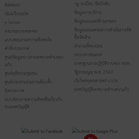
กฎ ระเบียบ ข้อบังคับ
ติดต่อเรา
ข้อมูลการบริการ
Q&Aเว็บบอร์ด
ข้อมูลเผยแพร่ด้านเกษตร
e-Service
ข้อมูลเผยแพร่ผลการดำเนินการจัด
ลงนามถวายพระพร
ซื้อจัดจ้าง
แบบสอบถามความพึงพอใจ
คำถามที่พบบ่อย
คำสั่ง/ประกาศ
ระบบสารสนเทศ
ศูนย์ข้อมูลข่าวสารเทศบาลตำบลนา
มาตรฐานการปฏิบัติงานของ อปท.
แก้ว
รัฐธรรมนูญ พ.ศ. 2560
ศูนย์ยุติธรรมชุมชน
เว็ปไซต์ยุทธศาสตร์ ป.ป.ช.
ศูนย์ประสานงานการเลือกตั้ง
เทศบัญญัติเทศบาลตำบลนาแก้ว
ปิดประกาศ
แบบสอบถามความคิดเห็นเกี่ยวกับ
ร่างเทศบัญญัติ