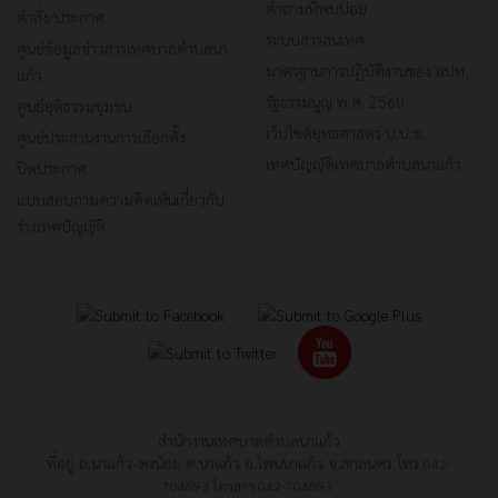
คำถามที่พบบ่อย
คำสั่ง/ประกาศ
ระบบสารสนเทศ
ศูนย์ข้อมูลข่าวสารเทศบาลตำบลนา
มาตรฐานการปฏิบัติงานของ อปท.
แก้ว
รัฐธรรมนูญ พ.ศ. 2560
ศูนย์ยุติธรรมชุมชน
เว็ปไซต์ยุทธศาสตร์ ป.ป.ช.
ศูนย์ประสานงานการเลือกตั้ง
เทศบัญญัติเทศบาลตำบลนาแก้ว
ปิดประกาศ
แบบสอบถามความคิดเห็นเกี่ยวกับ
ร่างเทศบัญญัติ
สำนักงานเทศบาลตำบลนาแก้ว
ที่อยู่ ถ.นาแก้ว-ดงน้อย ต.นาแก้ว อ.โพนนาแก้ว จ.สกลนคร โทร
042-
704693
โทรสาร
042-704693