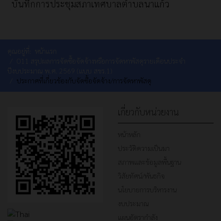
บันทึกการประชุมสภาเทศบาลตำบลนาแก้ว
คุณอยู่ที่:
หน้าแรก
O11 สรุปผลการจัดซื้อจัดจ้างหรือการจัดหาพัสดุรายเดือนประจำ
ปีงบประมาณ พ.ศ. 2569 (แบบ สขร.1)
ประกาศที่เกี่ยวข้องกับจัดซื้อจัดจ้าง/การจัดหาพัสดุ
เกี่ยวกับหน่วยงาน
หน้าหลัก
ประวัติความเป็นมา
สภาพและข้อมูลพื้นฐาน
วิสัยทัศน์/พันธกิจ
นโยบายการบริหารงาน
งบประมาณ
แผนอัตรากำลัง