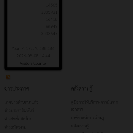
14565
3005931
16418
68949
3033647
Your IP: 172.70.188.186
2026-08-08 14:44
Visitors Counter
ข่าวประกาศ
คลังความรู้
เทศบาลตำบลนาแก้ว
คู่มือการให้บริการ/ดาวน์โหลด
เอกสาร
ข่าวประชาสัมพันธ์
องค์กรแห่งการเรียนรู้
ข่าวจัดซื้อจัดจ้าง
คลังความรู้
ข่าวสมัครงาน