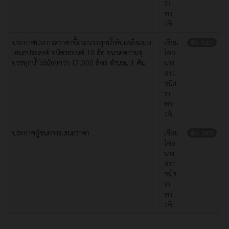
รา
พา
วดี
ประกาศประกวดราคาซื้อรถบรรทุกน้ำดับเพลิงแบบ
เขียน
ฮิต: 5205
เอนกประสงค์ ชนิดรถยนต์ 10 ล้อ ขนาดความจุ
โดย
บรรทุกน้ำไม่น้อยกว่า 12,000 ลิตร จำนวน 1 คัน
นาง
สาว
ชนิส
รา
พา
วดี
ประกาศผู้ชนะการเสนอราคา
เขียน
ฮิต: 2909
โดย
นาง
สาว
ชนิส
รา
พา
วดี