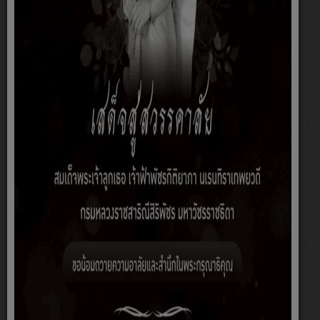
ประกาศผลผู้ชนะการเสนอราคาโครงการประกวด
เขียน
ฮิต: 271
ราคาจ้างก่อสร้างอาคารกองช่าง เทศบาลตำบลนา
โดย
แก้ว
นาง
สาว
ชนิส
รา
พา
วดี
ประกาศเทศบาลตำบลนาแก้ว เรื่อง ประกวดราคา
เขียน
ฮิต: 504
จ้างก่อสร้างอาคารกองช่าง เทศบาลตำบลนาแก้ว
โดย
อำเภอโพนนาแก้ว จังหวัดสกลนคร ด้วยวิธีประกวด
นาง
ราคาอิเล็กทรอนิกส์ (e-bidding)
สาว
ชนิส
รา
พา
วดี
ประกาศผู้ชนะโครงการประกวดราคาจ้างก่อสร้าง
เขียน
ฮิต: 629
โครงการก่อสร้างถนนคอนกรีตเสริมเหล็กพร้อมติอตั้ง
โดย
โคมไฟแอลอีดีพลังงานแสงอาทิตย์แบบประกอบใน
นาง
ชุดเดียวกัน จำนวน 40 ชุด
สาว
ชนิส