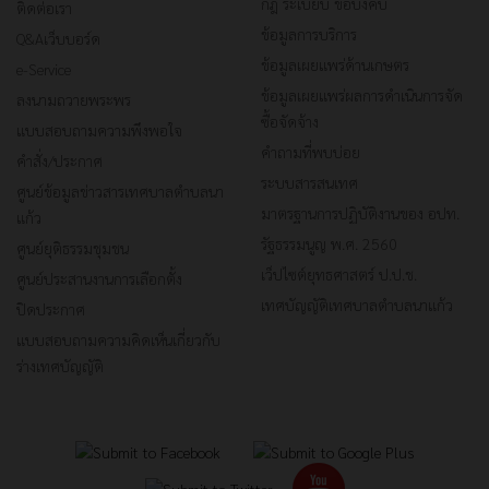
กฎ ระเบียบ ข้อบังคับ
ติดต่อเรา
ข้อมูลการบริการ
Q&Aเว็บบอร์ด
ข้อมูลเผยแพร่ด้านเกษตร
e-Service
ข้อมูลเผยแพร่ผลการดำเนินการจัด
ลงนามถวายพระพร
ซื้อจัดจ้าง
แบบสอบถามความพึงพอใจ
คำถามที่พบบ่อย
คำสั่ง/ประกาศ
ระบบสารสนเทศ
ศูนย์ข้อมูลข่าวสารเทศบาลตำบลนา
มาตรฐานการปฏิบัติงานของ อปท.
แก้ว
รัฐธรรมนูญ พ.ศ. 2560
ศูนย์ยุติธรรมชุมชน
เว็ปไซต์ยุทธศาสตร์ ป.ป.ช.
ศูนย์ประสานงานการเลือกตั้ง
เทศบัญญัติเทศบาลตำบลนาแก้ว
ปิดประกาศ
แบบสอบถามความคิดเห็นเกี่ยวกับ
ร่างเทศบัญญัติ