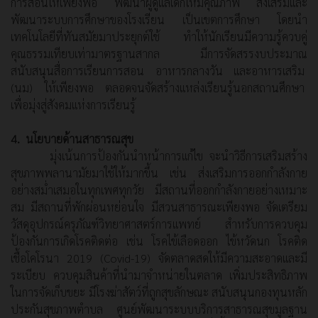
การสอนให้เพียงพอ พัฒนาผู้ดูแลเด็กให้มีคุณภาพ ส่งเสริมและ
พัฒนาระบบการศึกษาของโรงเรียน เป็นเขตการศึกษา โดยนำ
เทคโนโลยีที่ทันสมัยมาประยุกต์ใช้ ทำให้นักเรียนมีความรู้ควบคู่
คุณธรรมเทียบเท่ามาตรฐานสากล มีการจัดสรรงบประมาณ
สนับสนุนสื่อการเรียนการสอน อาหารกลางวัน และอาหารเสริม
(นม) ให้เพียงพอ ตลอดจนจัดสร้างแหล่งเรียนรู้นอกสถานศึกษา
เพื่อมุ่งสู่สังคมแห่งการเรียนรู้
4. นโยบายด้านสาธารณสุข
มุ่งเน้นการป้องกันนำหน้าการแก้ไข จะนำวิธีการเสริมสร้าง
สุขภาพพลานามัยมาใช้ให้มากขึ้น เช่น ส่งเสริมการออกกำลังกาย
อย่างสม่ำเสมอในทุกเพศทุกวัย มีสถานที่ออกกำลังกายอย่างเหมาะ
สม มีสถานที่พักผ่อนหย่อนใจ มีสวนสาธารณะเพียงพอ จัดเตรียม
วัสดุอุปกรณ์ครุภัณฑ์วิทยาศาสตร์การแพทย์ สำหรับการควบคุม
ป้องกันการเกิดโรคติดต่อ เช่น โรคไข้เลือดออก ไข้หวัดนก โรคติด
เชื้อโคโรนา 2019 (Covid-19) จัดตลาดสดให้มีความสะอาดและมี
ระเบียบ ควบคุมสินค้าที่นำมาจำหน่ายในตลาด เพิ่มประสิทธิภาพ
ในการจัดเก็บขยะ มีโรงฆ่าสัตว์ที่ถูกสุขลักษณะ สนับสนุนกองทุนหลัก
ประกันสุขภาพตำบล ศูนย์พัฒนาระบบบริการสาธารณสุขมูลฐาน