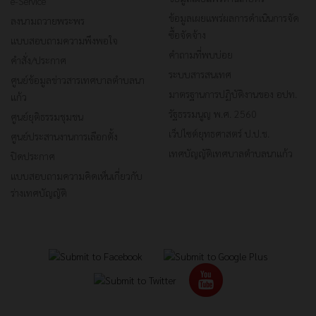
e-Service
ข้อมูลเผยแพร่ผลการดำเนินการจัด
ลงนามถวายพระพร
ซื้อจัดจ้าง
แบบสอบถามความพึงพอใจ
คำถามที่พบบ่อย
คำสั่ง/ประกาศ
ระบบสารสนเทศ
ศูนย์ข้อมูลข่าวสารเทศบาลตำบลนา
มาตรฐานการปฏิบัติงานของ อปท.
แก้ว
รัฐธรรมนูญ พ.ศ. 2560
ศูนย์ยุติธรรมชุมชน
เว็ปไซต์ยุทธศาสตร์ ป.ป.ช.
ศูนย์ประสานงานการเลือกตั้ง
เทศบัญญัติเทศบาลตำบลนาแก้ว
ปิดประกาศ
แบบสอบถามความคิดเห็นเกี่ยวกับ
ร่างเทศบัญญัติ