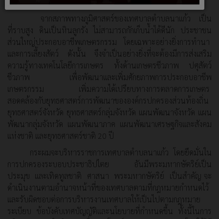
นโยบายการบริหารเทศบาลให้ที่ประชุมทราบดังต่อไปนี้
จากสภาพทางภูมิศาสตร์ของเทศบาลตำบลนาแก้ว เป็น
ที่ราบสูง ดินเป็นหินลูกรัง ไม่สามารถกักเก็บน้ำได้ดีนัก ประชาชน
ส่วนใหญ่ประกอบอาชีพเกษตรกรรม โดยเฉพาะอย่างยิ่งการทำนา
และการเลี้ยงสัตว์ ดังนั้น จึงจำเป็นอย่างยิ่งที่จะต้องมีการส่งเสริม
ความรู้ทางเทคโนโลยีการเกษตร ทั้งด้านเกษตรชีวภาพ ปศุสัตว์
ชีวภาพ เพื่อพัฒนาและเพิ่มศักยภาพการประกอบอาชีพ
เกษตรกรรม เพิ่มความได้เปรียบทางการตลาดการเกษตร
สอดคล้องกับยุทธศาสตร์การพัฒนาขององค์กรปกครองส่วนท้องถิ่น
ยุทธศาสตร์จังหวัด ยุทธศาสตร์กลุ่มจังหวัด แผนพัฒนาจังหวัด แผน
พัฒนากลุ่มจังหวัด แผนพัฒนาภาค แผนพัฒนาเศรษฐกิจและสังคม
แห่งชาติ และยุทธศาสตร์ชาติ 20 ปี
กระผมจะบริหารราชการเทศบาลตำบลนาแก้ว โดยยึดมั่นใน
การปกครองระบอบประชาธิปไตย อันมีพระมหากษัตริย์เป็น
ประมุข และเทิดทูลชาติ ศาสนา พระมหากษัตริย์ เป็นสำคัญ จะ
ดำเนินงานตามอำนาจหน้าที่ของเทศบาลตามที่กฎหมายกำหนดไว้
และรับผิดชอบต่อการบริหารงานเทศบาลให้เป็นไปตามกฎหมาย
ระเบียบ ข้อบังคับเทศบัญญัติและนโยบายที่กำหนดขึ้น ทั้งนี้ในการ