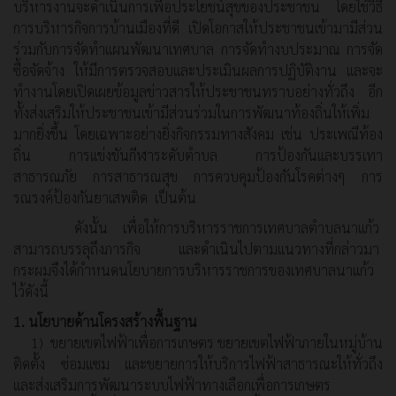
บริหารงานจะดำเนินการเพื่อประโยชน์สุขของประชาชน โดยใช้วิธี
การบริหารกิจการบ้านเมืองที่ดี เปิดโอกาสให้ประชาชนเข้ามามีส่วน
ร่วมกับการจัดทำแผนพัฒนาเทศบาล การจัดทำงบประมาณ การจัด
ซื้อจัดจ้าง ให้มีการตรวจสอบและประเมินผลการปฏิบัติงาน และจะ
ทำงานโดยเปิดเผยข้อมูลข่าวสารให้ประชาชนทราบอย่างทั่วถึง อีก
ทั้งส่งเสริมให้ประชาชนเข้ามีส่วนร่วมในการพัฒนาท้องถิ่นให้เพิ่ม
มากยิ่งขึ้น โดยเฉพาะอย่างยิ่งกิจกรรมทางสังคม เช่น ประเพณีท้อง
ถิ่น การแข่งขันกีฬาระดับตำบล การป้องกันและบรรเทา
สาธารณภัย การสาธารณสุข การควบคุมป้องกันโรคต่างๆ การ
รณรงค์ป้องกันยาเสพติด เป็นต้น
ดังนั้น เพื่อให้การบริหารราชการเทศบาลตำบลนาแก้ว
สามารถบรรลุถึงภารกิจ และดำเนินไปตามแนวทางที่กล่าวมา
กระผมจึงได้กำหนดนโยบายการบริหารราชการของเทศบาลนาแก้ว
ไว้ดังนี้
1. นโยบายด้านโครงสร้างพื้นฐาน
1) ขยายเขตไฟฟ้าเพื่อการเกษตร ขยายเขตไฟฟ้าภายในหมู่บ้าน
ติดตั้ง ซ่อมแซม และขยายการให้บริการไฟฟ้าสาธารณะให้ทั่วถึง
และส่งเสริมการพัฒนาระบบไฟฟ้าทางเลือกเพื่อการเกษตร