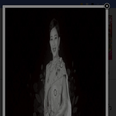
นโยบายการบริหารงาน
คำแถลงนโยบายนายกเทศมนตรีตำบลนาแก้ว