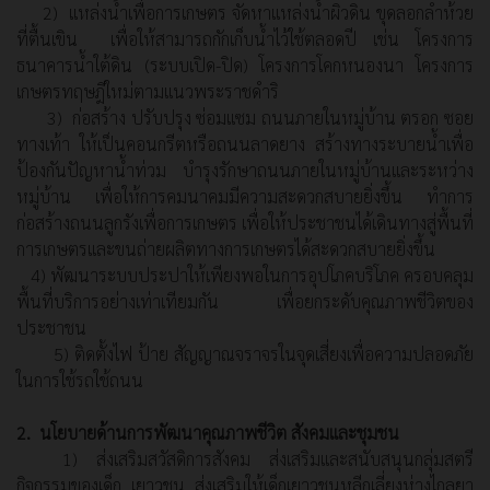
2) แหล่งน้ำเพื่อการเกษตร จัดหาแหล่งน้ำผิวดิน ขุดลอกลำห้วย
ที่ตื้นเขิน เพื่อให้สามารถกักเก็บน้ำไว้ใช้ตลอดปี เช่น โครงการ
ธนาคารน้ำใต้ดิน (ระบบเปิด-ปิด) โครงการโคกหนองนา โครงการ
เกษตรทฤษฎีใหม่ตามแนวพระราชดำริ
3) ก่อสร้าง ปรับปรุง ซ่อมแซม ถนนภายในหมู่บ้าน ตรอก ซอย
ทางเท้า ให้เป็นคอนกรีตหรือถนนลาดยาง สร้างทางระบายน้ำเพื่อ
ป้องกันปัญหาน้ำท่วม บำรุงรักษาถนนภายในหมู่บ้านและระหว่าง
หมู่บ้าน เพื่อให้การคมนาคมมีความสะดวกสบายยิ่งขึ้น ทำการ
ก่อสร้างถนนลูกรังเพื่อการเกษตร เพื่อให้ประชาชนได้เดินทางสู่พื้นที่
การเกษตรและขนถ่ายผลิตทางการเกษตรได้สะดวกสบายยิ่งขึ้น
4) พัฒนาระบบประปาให้เพียงพอในการอุปโภคบริโภค ครอบคลุม
พื้นที่บริการอย่างเท่าเทียมกัน เพื่อยกระดับคุณภาพชีวิตของ
ประชาชน
5) ติดตั้งไฟ ป้าย สัญญาณจราจรในจุดเสี่ยงเพื่อความปลอดภัย
ในการใช้รถใช้ถนน
2. นโยบายด้านการพัฒนาคุณภาพชีวิต สังคมและชุมชน
1) ส่งเสริมสวัสดิการสังคม ส่งเสริมและสนับสนุนกลุ่มสตรี
กิจกรรมของเด็ก เยาวชน ส่งเสริมให้เด็กเยาวชนหลีกเลี่ยงห่างไกลยา