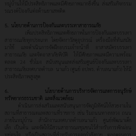
หมู่บ้านให้มีประสิทธิภาพและมีศักยภาพมากยิ่งขึ้น ส่งเสริมกิจกรรม
รณรงค์ป้องกันต่อต้านยาเสพติด
5. นโยบายด้านการป้องกันและบรรเทาสาธารณภัย
เพิ่มประสิทธิภาพและศักยภาพในการป้องกันและบรรเทา
สาธารณภัยทุกประเภท โดยจัดหาวัสดุอุปกรณ์ เครื่องมือที่ทันสมัย
มาใช้ และดำเนินการจัดฝึกอบรมเจ้าหน้าที่ อาสาสมัครบรรเทา
สาธารณภัย และจิตอาสาภัยพิบัติ ให้มีศักยภาพและมีความพร้อม
ตลอด 24 ชั่วโมง สนับสนุนและส่งเสริมศูนย์ป้องกันและบรรเทา
สาธารณภัยเทศบาลตำบล นาแก้ว (ศูนย์ อปพร. ตำบลนาแก้ว) ให้มี
ประสิทธิภาพสูงสุด
6. นโยบายด้านการบริหารจัดการและการอนุรักษ์
ทรัพยากรธรรมชาติ และสิ่งแวดล้อม
ดำเนินการส่งเสริมและสนับสนุนการจัดภูมิทัศน์ให้สวยงามใน
สถานที่สาธารณะและสถานที่ราชการ เช่น ริมถนนทางหลวง ถนน
ภายในหมู่บ้าน สำนักงานเทศบาลตำบลนาแก้ว ศูนย์พัฒนาเด็ก
เล็ก เป็นต้น และจัดให้มีสวนสาธารณะชุมชนไว้สำหรับการพักผ่อน
หย่อนใจ หรือเป็นสถานที่สำหรับการออกกำลังกาย ตลอดจนการ