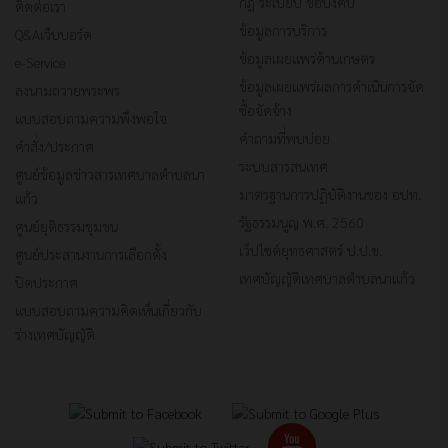
กฎ ระเบียบ ข้อบังคับ
ติดต่อเรา
ข้อมูลการบริการ
Q&Aเว็บบอร์ด
ข้อมูลเผยแพร่ด้านเกษตร
e-Service
ข้อมูลเผยแพร่ผลการดำเนินการจัด
ลงนามถวายพระพร
ซื้อจัดจ้าง
แบบสอบถามความพึงพอใจ
คำถามที่พบบ่อย
คำสั่ง/ประกาศ
ระบบสารสนเทศ
ศูนย์ข้อมูลข่าวสารเทศบาลตำบลนา
มาตรฐานการปฏิบัติงานของ อปท.
แก้ว
รัฐธรรมนูญ พ.ศ. 2560
ศูนย์ยุติธรรมชุมชน
เว็ปไซต์ยุทธศาสตร์ ป.ป.ช.
ศูนย์ประสานงานการเลือกตั้ง
เทศบัญญัติเทศบาลตำบลนาแก้ว
ปิดประกาศ
แบบสอบถามความคิดเห็นเกี่ยวกับ
ร่างเทศบัญญัติ