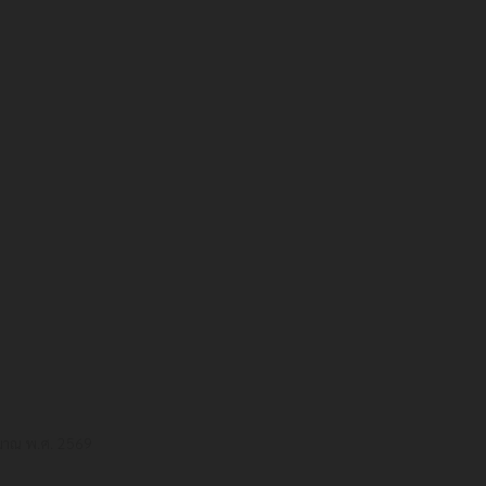
ะมาณ พ.ศ. 2569