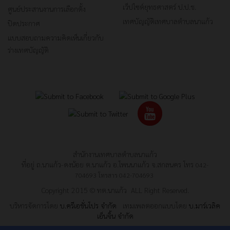
เว็ปไซต์ยุทธศาสตร์ ป.ป.ช.
ศูนย์ประสานงานการเลือกตั้ง
เทศบัญญัติเทศบาลตำบลนาแก้ว
ปิดประกาศ
แบบสอบถามความคิดเห็นเกี่ยวกับ
ร่างเทศบัญญัติ
สำนักงานเทศบาลตำบลนาแก้ว
ที่อยู่ ถ.นาแก้ว-ดงน้อย ต.นาแก้ว อ.โพนนาแก้ว จ.สกลนคร โทร
042-
704693
โทรสาร
042-704693
Copyright 2015 © ทต.นาแก้ว ALL Right Reserved.
บริหารจัดการโดย
บ.ครีเอชั่นโปร จำกัด
เทมเพลตออกแบบโดย
บ.มาร์เวลิค
เอ็นจิ้น จำกัด