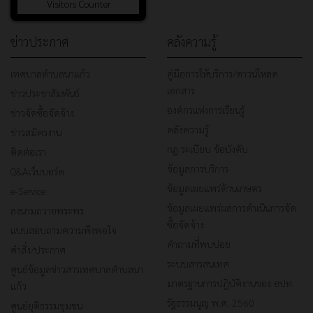
Visitors Counter
ข่าวประกาศ
คลังความรู้
เทศบาลตำบลนาแก้ว
คู่มือการให้บริการ/ดาวน์โหลด
เอกสาร
ข่าวประชาสัมพันธ์
องค์กรแห่งการเรียนรู้
ข่าวจัดซื้อจัดจ้าง
คลังความรู้
ข่าวสมัครงาน
กฎ ระเบียบ ข้อบังคับ
ติดต่อเรา
ข้อมูลการบริการ
Q&Aเว็บบอร์ด
ข้อมูลเผยแพร่ด้านเกษตร
e-Service
ข้อมูลเผยแพร่ผลการดำเนินการจัด
ลงนามถวายพระพร
ซื้อจัดจ้าง
แบบสอบถามความพึงพอใจ
คำถามที่พบบ่อย
คำสั่ง/ประกาศ
ระบบสารสนเทศ
ศูนย์ข้อมูลข่าวสารเทศบาลตำบลนา
มาตรฐานการปฏิบัติงานของ อปท.
แก้ว
รัฐธรรมนูญ พ.ศ. 2560
ศูนย์ยุติธรรมชุมชน