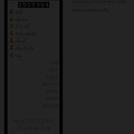
งานป้องกันและบรรเทาสาธารณภัย
หน่วยตรวจสอบภายใน
วันนี้
เมื่อวาน
สัปดาห์นี้
สัปดาห์ที่แล้ว
เดือนนี้
เดือนที่แล้ว
รวม
140
1757
13282
3005931
15135
68949
3032364
Your IP: 172.71.124.29
2026-08-08 01:28