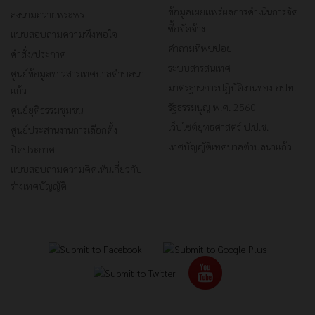
ข้อมูลเผยแพร่ผลการดำเนินการจัด
ลงนามถวายพระพร
ซื้อจัดจ้าง
แบบสอบถามความพึงพอใจ
คำถามที่พบบ่อย
คำสั่ง/ประกาศ
ระบบสารสนเทศ
ศูนย์ข้อมูลข่าวสารเทศบาลตำบลนา
มาตรฐานการปฏิบัติงานของ อปท.
แก้ว
รัฐธรรมนูญ พ.ศ. 2560
ศูนย์ยุติธรรมชุมชน
เว็ปไซต์ยุทธศาสตร์ ป.ป.ช.
ศูนย์ประสานงานการเลือกตั้ง
เทศบัญญัติเทศบาลตำบลนาแก้ว
ปิดประกาศ
แบบสอบถามความคิดเห็นเกี่ยวกับ
ร่างเทศบัญญัติ