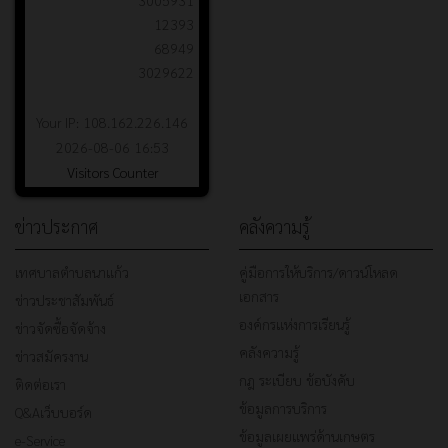
3005931
12393
68949
3029622
Your IP: 108.162.226.146
2026-08-06 16:53
Visitors Counter
ข่าวประกาศ
คลังความรู้
เทศบาลตำบลนาแก้ว
คู่มือการให้บริการ/ดาวน์โหลด
เอกสาร
ข่าวประชาสัมพันธ์
องค์กรแห่งการเรียนรู้
ข่าวจัดซื้อจัดจ้าง
คลังความรู้
ข่าวสมัครงาน
กฎ ระเบียบ ข้อบังคับ
ติดต่อเรา
ข้อมูลการบริการ
Q&Aเว็บบอร์ด
ข้อมูลเผยแพร่ด้านเกษตร
e-Service