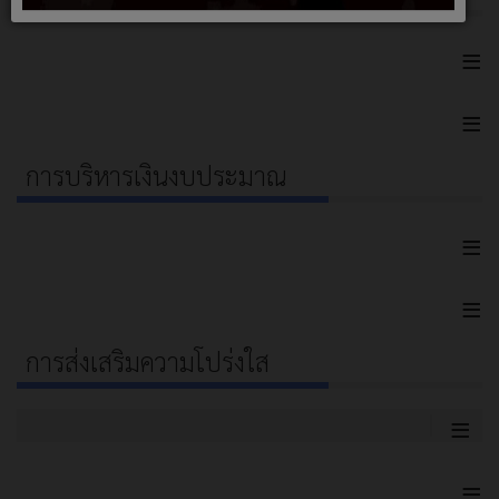
≡
≡
การบริหารเงินงบประมาณ
≡
≡
การส่งเสริมความโปร่งใส
≡
≡