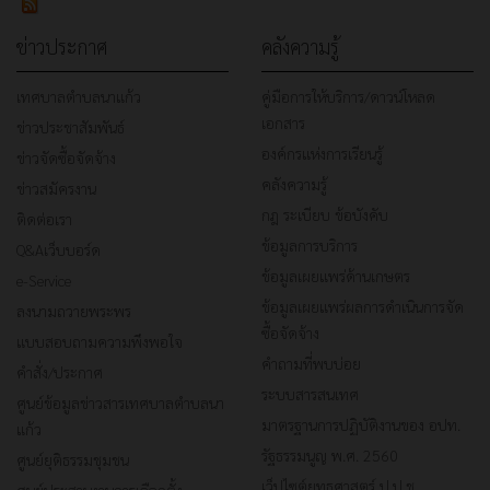
ข่าวประกาศ
คลังความรู้
เทศบาลตำบลนาแก้ว
คู่มือการให้บริการ/ดาวน์โหลด
เอกสาร
ข่าวประชาสัมพันธ์
องค์กรแห่งการเรียนรู้
ข่าวจัดซื้อจัดจ้าง
คลังความรู้
ข่าวสมัครงาน
กฎ ระเบียบ ข้อบังคับ
ติดต่อเรา
ข้อมูลการบริการ
Q&Aเว็บบอร์ด
ข้อมูลเผยแพร่ด้านเกษตร
e-Service
ข้อมูลเผยแพร่ผลการดำเนินการจัด
ลงนามถวายพระพร
ซื้อจัดจ้าง
แบบสอบถามความพึงพอใจ
คำถามที่พบบ่อย
คำสั่ง/ประกาศ
ระบบสารสนเทศ
ศูนย์ข้อมูลข่าวสารเทศบาลตำบลนา
มาตรฐานการปฏิบัติงานของ อปท.
แก้ว
รัฐธรรมนูญ พ.ศ. 2560
ศูนย์ยุติธรรมชุมชน
เว็ปไซต์ยุทธศาสตร์ ป.ป.ช.