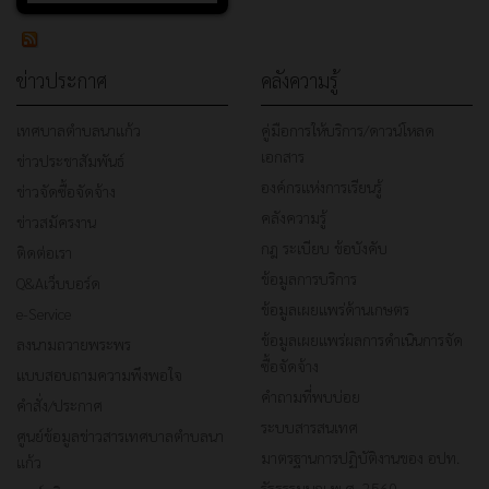
ข่าวประกาศ
คลังความรู้
เทศบาลตำบลนาแก้ว
คู่มือการให้บริการ/ดาวน์โหลด
เอกสาร
ข่าวประชาสัมพันธ์
องค์กรแห่งการเรียนรู้
ข่าวจัดซื้อจัดจ้าง
คลังความรู้
ข่าวสมัครงาน
กฎ ระเบียบ ข้อบังคับ
ติดต่อเรา
ข้อมูลการบริการ
Q&Aเว็บบอร์ด
ข้อมูลเผยแพร่ด้านเกษตร
e-Service
ข้อมูลเผยแพร่ผลการดำเนินการจัด
ลงนามถวายพระพร
ซื้อจัดจ้าง
แบบสอบถามความพึงพอใจ
คำถามที่พบบ่อย
คำสั่ง/ประกาศ
ระบบสารสนเทศ
ศูนย์ข้อมูลข่าวสารเทศบาลตำบลนา
มาตรฐานการปฏิบัติงานของ อปท.
แก้ว
รัฐธรรมนูญ พ.ศ. 2560