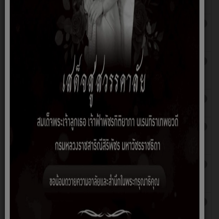
เป็นพนักงานจ้าง
นิติกร
ตรวจสอบข้อเท็จจริงบริษัท พรีเมียร์ควอลิตี้ส
เขียนโดย
ฮิต: 582
ตาร์ช จํากัด (มหาชน)
ชลธิชา
แสนเพียง
Re x ray “ธวัชบุรีโมเดล”
เขียนโดย
ฮิต: 484
ชลธิชา
แสนเพียง
ประกาศรายชื่อผู้ผ่านการสรรหาและเลือกสรรเป็น
เขียนโดย
ฮิต: 394
พนักงานจ้าง
นิติกร
ประกาศรายชื่่อผู้มีสิทธิเข้ารับการสอบภาคความรู้
เขียนโดย
ฮิต: 431
ความเหมาะสมกับตำแหน่ง (สอบสัมภาษณ์)
ชลธิชา
(ตำแหน่งคนงานสำนักปลัดเทศบาล)
แสนเพียง
การขยายกำหนดเวลาดำเนินการตามพระราช
เขียนโดย
ฮิต: 394
บัญญัติภาษีที่ดินและสิ่งปลูกสร้าง ประจำปี
ชลธิชา
2568
แสนเพียง
การมอบใบประกาศเกียรติคุณแก่ผู้ชำระภาษีดี
เขียนโดย
ฮิต: 400
เด่น ประจำปีงบประมาณ 2568
ชลธิชา