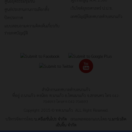
ศูนย์ยุติธรรมชุมชน
เว็ปไซต์ยุทธศาสตร์ ป.ป.ช.
ศูนย์ประสานงานการเลือกตั้ง
เทศบัญญัติเทศบาลตำบลนาแก้ว
ปิดประกาศ
แบบสอบถามความคิดเห็นเกี่ยวกับ
ร่างเทศบัญญัติ
สำนักงานเทศบาลตำบลนาแก้ว
ที่อยู่ ถ.นาแก้ว-ดงน้อย ต.นาแก้ว อ.โพนนาแก้ว จ.สกลนคร โทร
042-
704693
โทรสาร
042-704693
Copyright 2015 © ทต.นาแก้ว ALL Right Reserved.
บริหารจัดการโดย
บ.ครีเอชั่นโปร จำกัด
เทมเพลตออกแบบโดย
บ.มาร์เวลิค
เอ็นจิ้น จำกัด