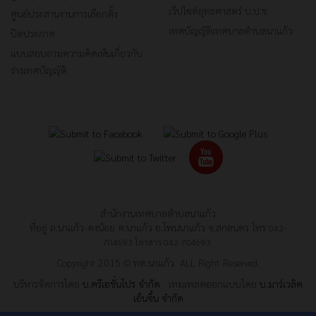
เว็ปไซต์ยุทธศาสตร์ ป.ป.ช.
ศูนย์ประสานงานการเลือกตั้ง
เทศบัญญัติเทศบาลตำบลนาแก้ว
ปิดประกาศ
แบบสอบถามความคิดเห็นเกี่ยวกับ
ร่างเทศบัญญัติ
สำนักงานเทศบาลตำบลนาแก้ว
ที่อยู่ ถ.นาแก้ว-ดงน้อย ต.นาแก้ว อ.โพนนาแก้ว จ.สกลนคร โทร
042-
704693
โทรสาร
042-704693
Copyright 2015 © ทต.นาแก้ว ALL Right Reserved.
บริหารจัดการโดย
บ.ครีเอชั่นโปร จำกัด
เทมเพลตออกแบบโดย
บ.มาร์เวลิค
เอ็นจิ้น จำกัด