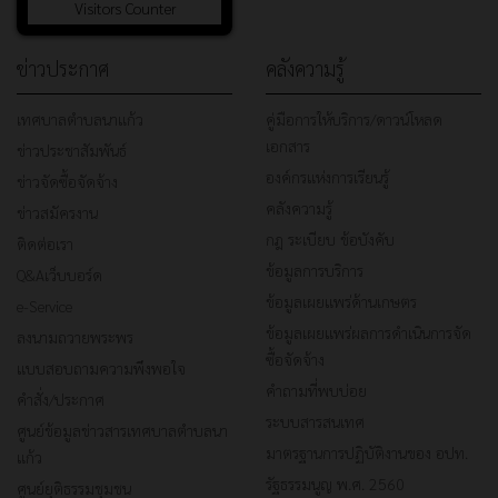
Visitors Counter
ข่าวประกาศ
คลังความรู้
เทศบาลตำบลนาแก้ว
คู่มือการให้บริการ/ดาวน์โหลด
เอกสาร
ข่าวประชาสัมพันธ์
องค์กรแห่งการเรียนรู้
ข่าวจัดซื้อจัดจ้าง
คลังความรู้
ข่าวสมัครงาน
กฎ ระเบียบ ข้อบังคับ
ติดต่อเรา
ข้อมูลการบริการ
Q&Aเว็บบอร์ด
ข้อมูลเผยแพร่ด้านเกษตร
e-Service
ข้อมูลเผยแพร่ผลการดำเนินการจัด
ลงนามถวายพระพร
ซื้อจัดจ้าง
แบบสอบถามความพึงพอใจ
คำถามที่พบบ่อย
คำสั่ง/ประกาศ
ระบบสารสนเทศ
ศูนย์ข้อมูลข่าวสารเทศบาลตำบลนา
มาตรฐานการปฏิบัติงานของ อปท.
แก้ว
รัฐธรรมนูญ พ.ศ. 2560
ศูนย์ยุติธรรมชุมชน