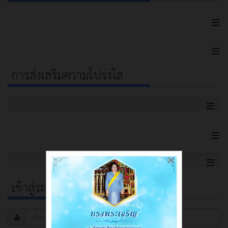
≡
≡
การส่งเสริมความโปร่งใส
≡
≡
×
≡
เข้าสู่ระบบ