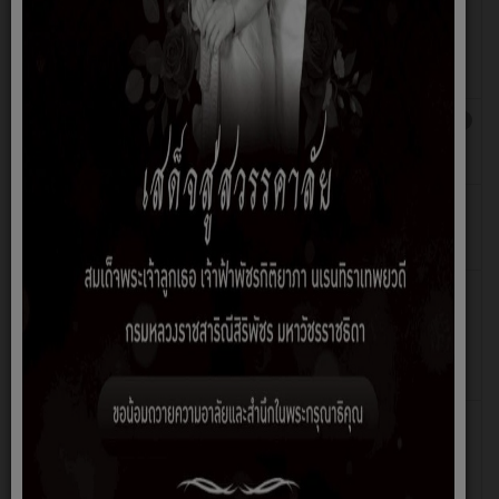
จัดเก็บภาษี ประจำปี พ.ศ. 2566
โดย ชล
ธิชา
แสน
เพียง
คำสั่งจัดตั้งศูนย์ฟื้นฟูสภาพทางสังคมในจังหวัด
เขียน
ฮิต: 2818
สกลนคร สาขาเทศบาลตำบลนาแก้ว
โดย
นิติกร
ประกาศกำหนดสถานที่ หลักเกณฑ์และวิธีการปิด
เขียน
ฮิต: 872
ประกาศเกี่ยวกับการเลือกตั้งสมาชิกสภาผู้แทน
โดย
ราษฎร พ.ศ. ๒๕๖๖
นิติกร
ประกาศ เรื่อง กำหนดหลักเกณฑ์การใช้สิ้นเปลือง
เขียน
ฮิต: 838
น้ำมันเชื้อเพลิงของรถยนต์ราชการ ประจำ
โดย ชล
ปีงบประมาณ 2566
ธิชา
แสน
เพียง
ประกาศ เรื่องการรับฟังความคิดเห็นรูปแบบการ
เขียน
ฮิต: 847
แบ่งเขตเลือกตั้งสมาชิกสภาผู้แทนราษฎรจังหวัด
โดย ชล
สกลนคร
ธิชา
แสน