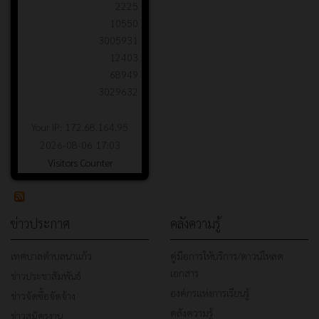
2225
10550
3005931
12403
68949
3029632
Your IP: 172.68.164.95
2026-08-06 17:03
Visitors Counter
ข่าวประกาศ
คลังความรู้
เทศบาลตำบลนาแก้ว
คู่มือการให้บริการ/ดาวน์โหลด
เอกสาร
ข่าวประชาสัมพันธ์
องค์กรแห่งการเรียนรู้
ข่าวจัดซื้อจัดจ้าง
คลังความรู้
ข่าวสมัครงาน