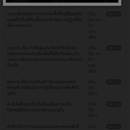
เพียง
ประชาสัมพันธ์ประกาศการจัดซื้อที่ดินที่มีหนังสือ
เขียน
ฮิต: 752
แสดงสิทธิในที่ดินเพื่อนำมาดำเนินการปฏิรูปที่ดิน
โดย ชล
เพื่อเกษตรกรรม
ธิชา
แสน
เพียง
ประกาศ เรื่อง รายชื่อผู้แทนบริหารท้องถิ่นของ
เขียน
ฮิต: 619
องค์กรปกครองส่วนท้องถิ่นที่ได้รับคัดเลือกเป็น
โดย ชล
กรรมการพิจารณาอุทธรณ์การประเมินภาษีประจำ
ธิชา
จังหวัด
แสน
เพียง
ประกาศ เรื่องการเสริมสร้างวัฒนธรรมองค์กร
เขียน
ฮิต: 704
ทัศนคติ ค่านิยมในการปฏิบัติงานอย่างซื่อสัตย์
โดย
สุจริต
นิติกร
คำสั่งจัดตั้งศูนย์รับเรื่องร้องเรียนการทุจริต
เขียน
ฮิต: 704
ประพฤติมิชอบเทศบาลตำบลนาแก้ว
โดย
นิติกร
คำสั่งปรับปรุงการแบ่งงานและมอบหมายหน้าที่
เขียน
ฮิต: 626