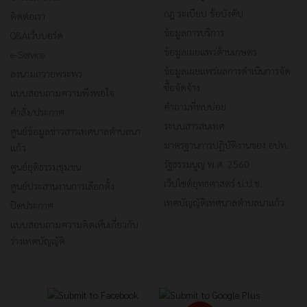
กฎ ระเบียบ ข้อบังคับ
ติดต่อเรา
ข้อมูลการบริการ
Q&Aเว็บบอร์ด
ข้อมูลเผยแพร่ด้านเกษตร
e-Service
ข้อมูลเผยแพร่ผลการดำเนินการจัด
ลงนามถวายพระพร
ซื้อจัดจ้าง
แบบสอบถามความพึงพอใจ
คำถามที่พบบ่อย
คำสั่ง/ประกาศ
ระบบสารสนเทศ
ศูนย์ข้อมูลข่าวสารเทศบาลตำบลนา
มาตรฐานการปฏิบัติงานของ อปท.
แก้ว
รัฐธรรมนูญ พ.ศ. 2560
ศูนย์ยุติธรรมชุมชน
เว็ปไซต์ยุทธศาสตร์ ป.ป.ช.
ศูนย์ประสานงานการเลือกตั้ง
เทศบัญญัติเทศบาลตำบลนาแก้ว
ปิดประกาศ
แบบสอบถามความคิดเห็นเกี่ยวกับ
ร่างเทศบัญญัติ